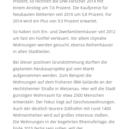
Prozent, so rechnen die DIW-Forscher 2014 mit
einem Anstieg um 7,6 Prozent. Die Kaufpreise für
Neubauten kletterten seit 2010 um 5,8 Prozent. Für
2014 wird ein Plus von 9,3 Prozent erwartet.
So haben sich Ein- und Zweifamilienhäuser seit 2012
um fast ein Fünftel verteuert. Vor allem citynahe
Wohnungen werden gesucht, ebenso Reihenhäuser
in allen Stadtteilen.
Bei dieser positiven Grundstimmung dürften die
geplanten Neubauprojekte gut vom Markt
aufgenommen werden. Zum Beispiel die
Wohnungen auf dem früheren IBM-Gelände an der
Hechtsheimer Straße in Weisenau. Hier will die Stadt
günstigen Wohnraum für etwa 2500 Menschen
entwickeln. Der Fokus liegt auf Geschosswohnungen.
Auch der deutlich teurere Zollhafen mit rund 1400
Wohneinheiten wird auf großes Inter­esse stoßen.
Die Wohnungen in der begehrten Rheinuferlage, die
Ende 2015 fertig sein sollen, will der